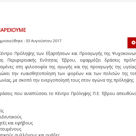
ΠΑΡΈΧΟΥΜΕ
μοσιεύθηκε : 03 Αυγούστου 2017
Κέντρο Πρόληψης των Εξαρτήσεων και Προαγωγής της Ψυχοκοινων
ίας Περιφερειακής Ενότητας Έβρου, εφαρμόζει δράσεις πρόλη
σμένες στη φιλοσοφία της αγωγής και της προαγωγής της υγείας
διώκει την ευαισθητοποίηση των φορέων και των πολιτών της τοπ
ωνίας, με σκοπό την ενεργοποίησή τους στον αγώνα της πρόληψης.
δράσεις που αναπτύσσει το Κέντρο Πρόληψης Π.Ε. Έβρου απευθύνο
ίς
ιδευτικούς
τές και εφήβους
ατευμένους
τικούς συλλόγους και ομάδες