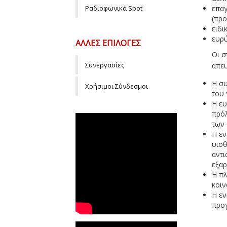
Ραδιοφωνικά Spot
επαγ
(προ
ειδι
ευρύ
ΆΛΛΕΣ ΕΠΙΛΟΓΈΣ
Οι σ
Συνεργασίες
απευ
Η συ
Χρήσιμοι Σύνδεσμοι
του 
Η ευ
πρόλ
των 
Η εν
υιοθ
αντι
εξαρ
Η πλ
κοιν
Η εν
προγ