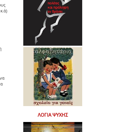
ους
κ.ά)
η
η
 να
να
ΛΌΓΙΑ ΨΥΧΉΣ