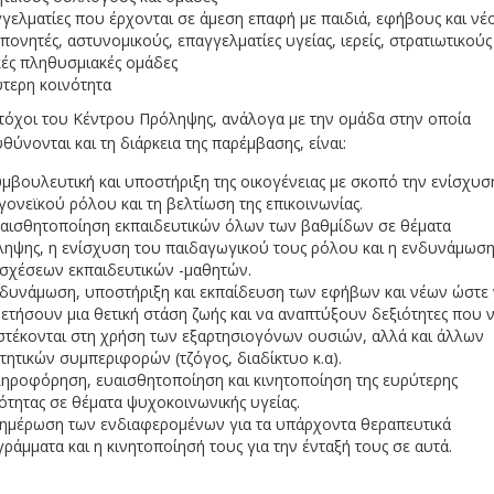
γελματίες που έρχονται σε άμεση επαφή με παιδιά, εφήβους και νέ
πονητές, αστυνομικούς, επαγγελματίες υγείας, ιερείς, στρατιωτικούς 
κές πληθυσμιακές ομάδες
τερη κοινότητα
τόχοι του Κέντρου Πρόληψης, ανάλογα με την ομάδα στην οποία
θύνονται και τη διάρκεια της παρέμβασης, είναι:
μβουλευτική και υποστήριξη της οικογένειας με σκοπό την ενίσχυσ
γονεϊκού ρόλου και τη βελτίωση της επικοινωνίας.
αισθητοποίηση εκπαιδευτικών όλων των βαθμίδων σε θέματα
ηψης, η ενίσχυση του παιδαγωγικού τους ρόλου και η ενδυνάμωσ
σχέσεων εκπαιδευτικών -μαθητών.
δυνάμωση, υποστήριξη και εκπαίδευση των εφήβων και νέων ώστε
ετήσουν μια θετική στάση ζωής και να αναπτύξουν δεξιότητες που 
στέκονται στη χρήση των εξαρτησιογόνων ουσιών, αλλά και άλλων
τητικών συμπεριφορών (τζόγος, διαδίκτυο κ.α).
ηροφόρηση, ευαισθητοποίηση και κινητοποίηση της ευρύτερης
ότητας σε θέματα ψυχοκοινωνικής υγείας.
ημέρωση των ενδιαφερομένων για τα υπάρχοντα θεραπευτικά
ράμματα και η κινητοποίησή τους για την ένταξή τους σε αυτά.