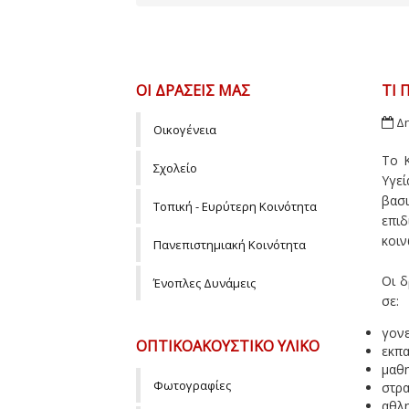
ΟΙ ΔΡΆΣΕΙΣ ΜΑΣ
ΤΙ 
Δη
Οικογένεια
Το 
Σχολείο
Υγε
βασι
Τοπική - Ευρύτερη Κοινότητα
επι
κοιν
Πανεπιστημιακή Κοινότητα
Οι 
Ένοπλες Δυνάμεις
σε:
γονε
ΟΠΤΙΚΟΑΚΟΥΣΤΙΚΌ ΥΛΙΚΌ
εκπα
μαθη
Φωτογραφίες
στρ
αθλη